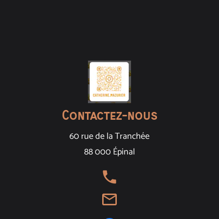
Contactez-nous
60 rue de la Tranchée
88 000 Épinal
local_phone
mail_outline