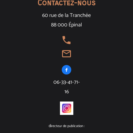
Contactez-nous
60 rue de la Tranchée
88 000 Épinal
local_phone
mail_outline

06-33-41-71-
16
d
irecteur de publication :