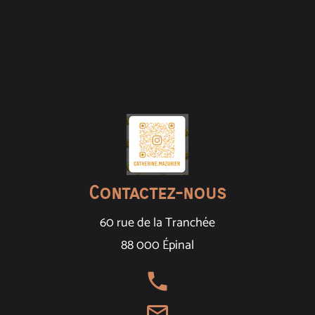
Contactez-nous
60 rue de la Tranchée
88 000 Épinal
local_phone
mail_outline