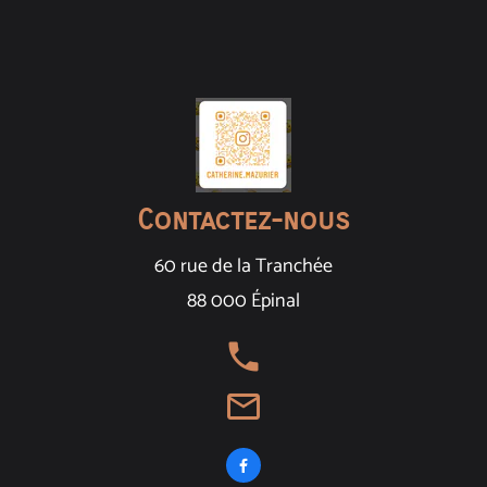
Contactez-nous
60 rue de la Tranchée
88 000 Épinal
local_phone
mail_outline
